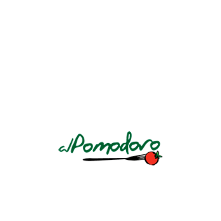
AV. LA REVOLUCIÓN Y CALLE CIRCUNVALACIÓN AV. NO. 184
LLÁMANOS: +503 2243 7888 Ó +503 7604 4450
Conoce nuestra
política de privacidad
.
HORARIOS
DOMINGO A JUEVES
Almuerzo
12pm a 3pm
Cena
6pm a 10pm