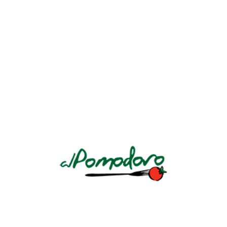
Un restaurante italiano de mucha tradición en El Salvador por su
insuperable calidad. La esencia de la “Dolce Vita”
AV. LA REVOLUCIÓN Y CALLE CIRCUNVALACIÓN AV. NO. 184
LLÁMANOS: +503 2243 7888 Ó +503 7604 4450
Conoce nuestra
política de privacidad
.
HORARIOS
DOMINGO A JUEVES
Almuerzo
12pm a 3pm