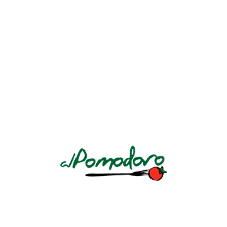
Un restaurante italiano de mucha tradición en El Salvador por su
insuperable calidad. La esencia de la “Dolce Vita”
AV. LA REVOLUCIÓN Y CALLE CIRCUNVALACIÓN AV. NO. 184
LLÁMANOS: +503 2243 7888 Ó +503 7604 4450
Conoce nuestra
política de privacidad
.
HORARIOS
DOMINGO A JUEVES
Almuerzo
12pm a 3pm