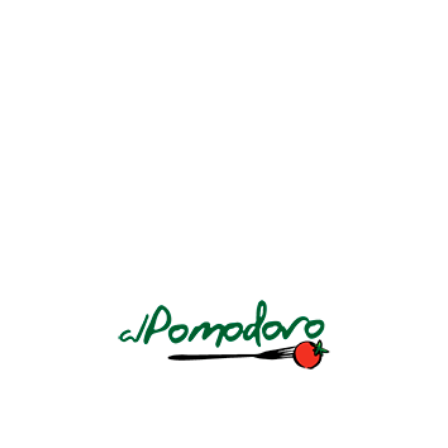
BIENVENIDOS AL POMODORO
Un restaurante italiano de mucha tradición en El Salvador por su
insuperable calidad. La esencia de la “Dolce Vita”
AV. LA REVOLUCIÓN Y CALLE CIRCUNVALACIÓN AV. NO. 184
LLÁMANOS: +503 2243 7888 Ó +503 7604 4450
Conoce nuestra
política de privacidad
.
HORARIOS
DOMINGO A JUEVES