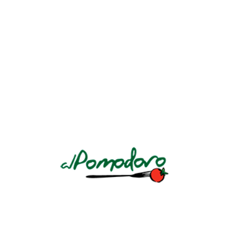
Un restaurante italiano de mucha tradición en El Salvador por su
insuperable calidad. La esencia de la “Dolce Vita”
AV. LA REVOLUCIÓN Y CALLE CIRCUNVALACIÓN AV. NO. 184
LLÁMANOS: +503 2243 7888 Ó +503 7604 4450
Conoce nuestra
política de privacidad
.
HORARIOS
DOMINGO A JUEVES
Almuerzo
12pm a 3pm