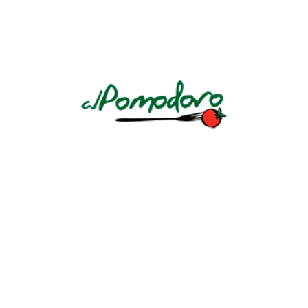
BIENVENIDOS AL POMODORO
Un restaurante italiano de mucha tradición en El Salvador por su
insuperable calidad. La esencia de la “Dolce Vita”
AV. LA REVOLUCIÓN Y CALLE CIRCUNVALACIÓN AV. NO. 184
LLÁMANOS: +503 2243 7888 Ó +503 7604 4450
Conoce nuestra
política de privacidad
.