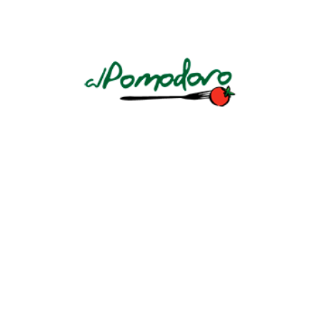
LASAGNA BOLOGNESE
Salsa de Carne, tomates, vegetales, cocinado a fuego lento.
CONTINUE READING
GNOCCHI ALLA SORRENTINA
Salsa pomodoro, albahaca, gratinados con mozzarella y
parmesano.