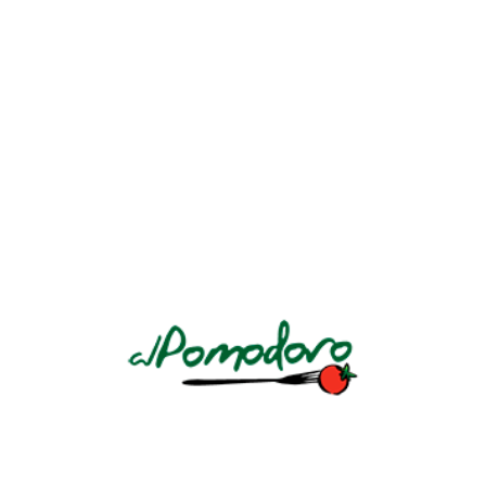
ENSALADA CÉSAR
Lechuga romana, cremosa salsa con trozos de pollo y
parmesano.
CONTINUE READING
ENSALADA CAPRESE